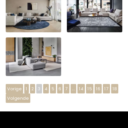
Vorige
1
2
3
4
5
6
7
...
14
15
16
17
18
Volgende