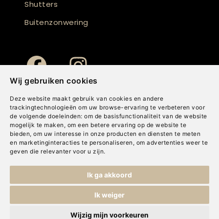
Shutters
Buitenzonwering
Wij gebruiken cookies
Deze website maakt gebruik van cookies en andere
trackingtechnologieën om uw browse-ervaring te verbeteren voor
de volgende doeleinden:
om de basisfunctionaliteit van de website
mogelijk te maken
,
om een betere ervaring op de website te
bieden
,
om uw interesse in onze producten en diensten te meten
en marketinginteracties te personaliseren
,
om advertenties weer te
geven die relevanter voor u zijn
.
Copyright © Concepts & Companies BV. Alle rechten voorbehouden.
Ik ga akkoord
Privacybeleid
|
Disclaimer
|
Cookies
Ik weiger
Wijzig mijn voorkeuren