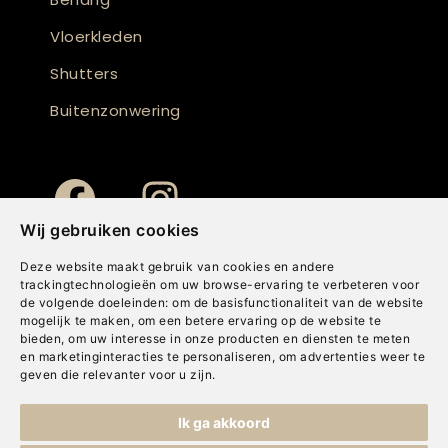
Vloerkleden
Shutters
Buitenzonwering
Wij gebruiken cookies
Deze website maakt gebruik van cookies en andere
trackingtechnologieën om uw browse-ervaring te verbeteren voor
de volgende doeleinden:
om de basisfunctionaliteit van de website
mogelijk te maken
,
om een betere ervaring op de website te
bieden
,
om uw interesse in onze producten en diensten te meten
en marketinginteracties te personaliseren
,
om advertenties weer te
geven die relevanter voor u zijn
.
Copyright © Concepts & Companies BV. Alle rechten voorbehouden.
Ik ga akkoord
Privacybeleid
|
Disclaimer
|
Cookies